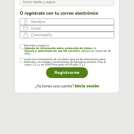
forma rápida y segura
O regístrate con tu correo electrónico
Nombre
Email
Contraseña
He leído y acepto la
cláusula de información sobre protección de datos
y la
licencia y condiciones de uso del servicio
y declaro ser mayor de 16
años.
Autorizo el tratamiento de mis datos para recibir información sobre
tutoriales, novedades y promociones de Educaplay (Create, Play &
Learn, S.L.) y de ADR Formación (ADR Infor, S.L.).
Registrarme
Inicia sesión
¿Ya tienes una cuenta?