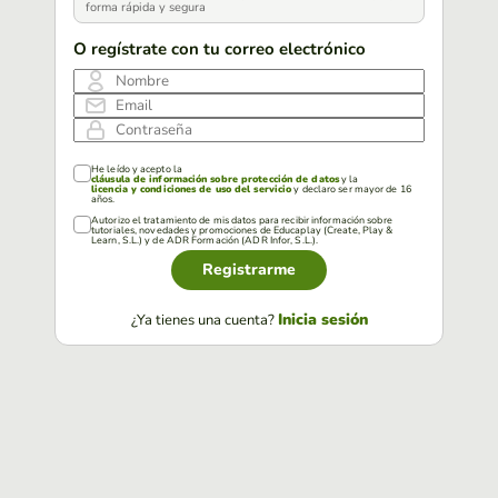
forma rápida y segura
O regístrate con tu correo electrónico
Nombre
Email
Contraseña
He leído y acepto la
cláusula de información sobre protección de datos
y la
licencia y condiciones de uso del servicio
y declaro ser mayor de 16
años.
Autorizo el tratamiento de mis datos para recibir información sobre
tutoriales, novedades y promociones de Educaplay (Create, Play &
Learn, S.L.) y de ADR Formación (ADR Infor, S.L.).
Registrarme
Inicia sesión
¿Ya tienes una cuenta?