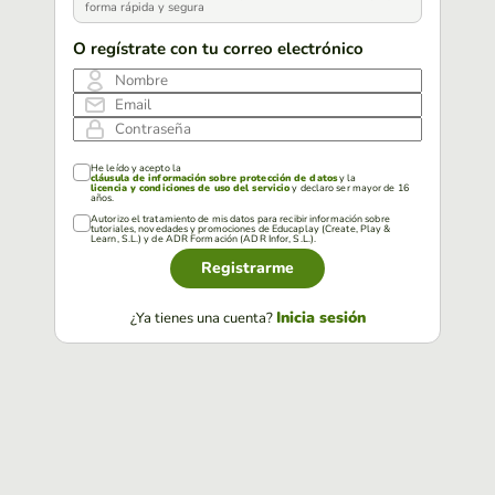
forma rápida y segura
O regístrate con tu correo electrónico
Nombre
Email
Contraseña
He leído y acepto la
cláusula de información sobre protección de datos
y la
licencia y condiciones de uso del servicio
y declaro ser mayor de 16
años.
Autorizo el tratamiento de mis datos para recibir información sobre
tutoriales, novedades y promociones de Educaplay (Create, Play &
Learn, S.L.) y de ADR Formación (ADR Infor, S.L.).
Registrarme
Inicia sesión
¿Ya tienes una cuenta?