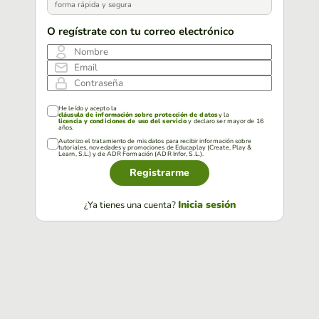
forma rápida y segura
O regístrate con tu correo electrónico
Nombre
Email
Contraseña
He leído y acepto la
cláusula de información sobre protección de datos
y la
licencia y condiciones de uso del servicio
y declaro ser mayor de 16
años.
Autorizo el tratamiento de mis datos para recibir información sobre
tutoriales, novedades y promociones de Educaplay (Create, Play &
Learn, S.L.) y de ADR Formación (ADR Infor, S.L.).
Registrarme
Inicia sesión
¿Ya tienes una cuenta?