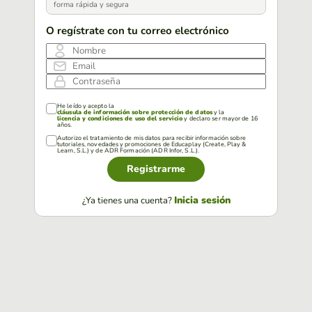
forma rápida y segura
O regístrate con tu correo electrónico
Nombre
Email
Contraseña
He leído y acepto la
cláusula de información sobre protección de datos
y la
licencia y condiciones de uso del servicio
y declaro ser mayor de 16
años.
Autorizo el tratamiento de mis datos para recibir información sobre
tutoriales, novedades y promociones de Educaplay (Create, Play &
Learn, S.L.) y de ADR Formación (ADR Infor, S.L.).
Registrarme
Inicia sesión
¿Ya tienes una cuenta?