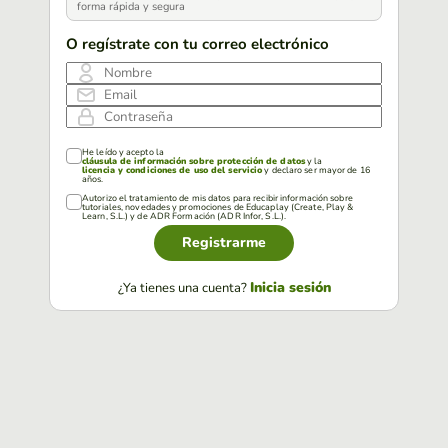
forma rápida y segura
O regístrate con tu correo electrónico
Nombre
Email
Contraseña
He leído y acepto la
cláusula de información sobre protección de datos
y la
licencia y condiciones de uso del servicio
y declaro ser mayor de 16
años.
Autorizo el tratamiento de mis datos para recibir información sobre
tutoriales, novedades y promociones de Educaplay (Create, Play &
Learn, S.L.) y de ADR Formación (ADR Infor, S.L.).
Registrarme
Inicia sesión
¿Ya tienes una cuenta?