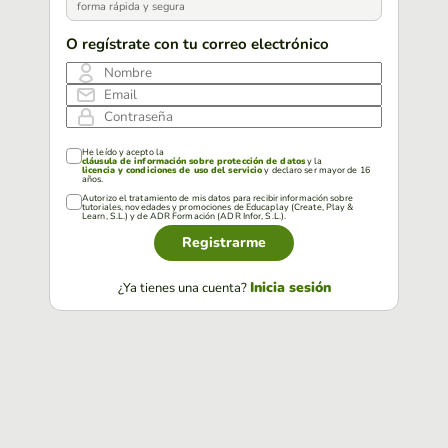
forma rápida y segura
O regístrate con tu correo electrónico
Nombre
Email
Contraseña
He leído y acepto la
cláusula de información sobre protección de datos
y la
licencia y condiciones de uso del servicio
y declaro ser mayor de 16
años.
Autorizo el tratamiento de mis datos para recibir información sobre
tutoriales, novedades y promociones de Educaplay (Create, Play &
Learn, S.L.) y de ADR Formación (ADR Infor, S.L.).
Registrarme
Inicia sesión
¿Ya tienes una cuenta?