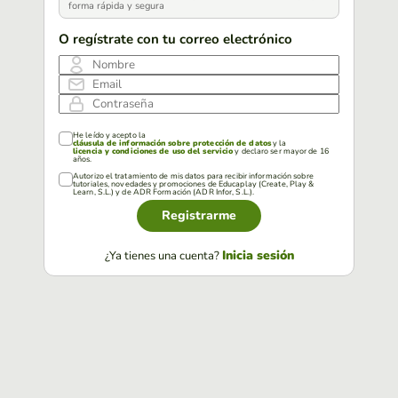
forma rápida y segura
O regístrate con tu correo electrónico
Nombre
Email
Contraseña
He leído y acepto la
cláusula de información sobre protección de datos
y la
licencia y condiciones de uso del servicio
y declaro ser mayor de 16
años.
Autorizo el tratamiento de mis datos para recibir información sobre
tutoriales, novedades y promociones de Educaplay (Create, Play &
Learn, S.L.) y de ADR Formación (ADR Infor, S.L.).
Registrarme
Inicia sesión
¿Ya tienes una cuenta?