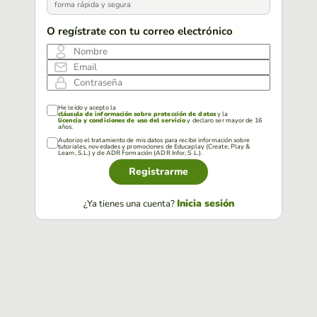
forma rápida y segura
O regístrate con tu correo electrónico
Nombre
Email
Contraseña
He leído y acepto la
cláusula de información sobre protección de datos
y la
licencia y condiciones de uso del servicio
y declaro ser mayor de 16
años.
Autorizo el tratamiento de mis datos para recibir información sobre
tutoriales, novedades y promociones de Educaplay (Create, Play &
Learn, S.L.) y de ADR Formación (ADR Infor, S.L.).
Registrarme
Inicia sesión
¿Ya tienes una cuenta?