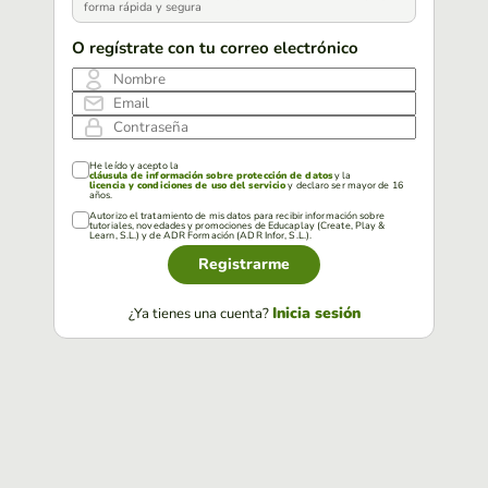
forma rápida y segura
O regístrate con tu correo electrónico
Nombre
Email
Contraseña
He leído y acepto la
cláusula de información sobre protección de datos
y la
licencia y condiciones de uso del servicio
y declaro ser mayor de 16
años.
Autorizo el tratamiento de mis datos para recibir información sobre
tutoriales, novedades y promociones de Educaplay (Create, Play &
Learn, S.L.) y de ADR Formación (ADR Infor, S.L.).
Registrarme
Inicia sesión
¿Ya tienes una cuenta?