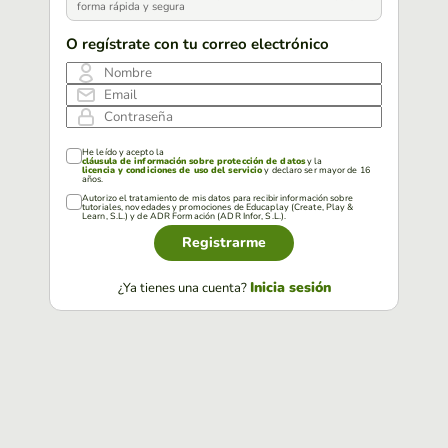
forma rápida y segura
O regístrate con tu correo electrónico
Nombre
Email
Contraseña
He leído y acepto la
cláusula de información sobre protección de datos
y la
licencia y condiciones de uso del servicio
y declaro ser mayor de 16
años.
Autorizo el tratamiento de mis datos para recibir información sobre
tutoriales, novedades y promociones de Educaplay (Create, Play &
Learn, S.L.) y de ADR Formación (ADR Infor, S.L.).
Registrarme
Inicia sesión
¿Ya tienes una cuenta?