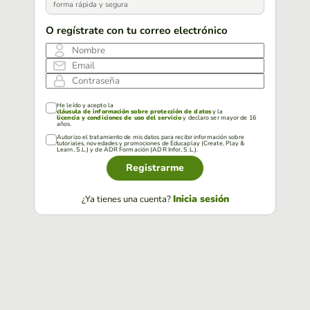
forma rápida y segura
O regístrate con tu correo electrónico
Nombre
Email
Contraseña
He leído y acepto la
cláusula de información sobre protección de datos
y la
licencia y condiciones de uso del servicio
y declaro ser mayor de 16
años.
Autorizo el tratamiento de mis datos para recibir información sobre
tutoriales, novedades y promociones de Educaplay (Create, Play &
Learn, S.L.) y de ADR Formación (ADR Infor, S.L.).
Registrarme
Inicia sesión
¿Ya tienes una cuenta?