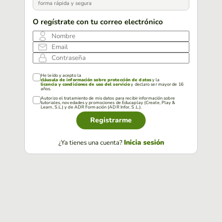
forma rápida y segura
O regístrate con tu correo electrónico
Nombre
Email
Contraseña
He leído y acepto la
cláusula de información sobre protección de datos
y la
licencia y condiciones de uso del servicio
y declaro ser mayor de 16
años.
Autorizo el tratamiento de mis datos para recibir información sobre
tutoriales, novedades y promociones de Educaplay (Create, Play &
Learn, S.L.) y de ADR Formación (ADR Infor, S.L.).
Registrarme
Inicia sesión
¿Ya tienes una cuenta?