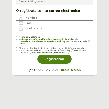
forma rápida y segura
O regístrate con tu correo electrónico
Nombre
Email
Contraseña
He leído y acepto la
cláusula de información sobre protección de datos
y la
licencia y condiciones de uso del servicio
y declaro ser mayor de 16
años.
Autorizo el tratamiento de mis datos para recibir información sobre
tutoriales, novedades y promociones de Educaplay (Create, Play &
Learn, S.L.) y de ADR Formación (ADR Infor, S.L.).
Registrarme
Inicia sesión
¿Ya tienes una cuenta?