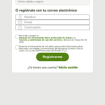
forma rápida y segura
O regístrate con tu correo electrónico
Nombre
Email
Contraseña
He leído y acepto la
cláusula de información sobre protección de datos
y la
licencia y condiciones de uso del servicio
y declaro ser mayor de 16
años.
Autorizo el tratamiento de mis datos para recibir información sobre
tutoriales, novedades y promociones de Educaplay (Create, Play &
Learn, S.L.) y de ADR Formación (ADR Infor, S.L.).
Registrarme
Inicia sesión
¿Ya tienes una cuenta?