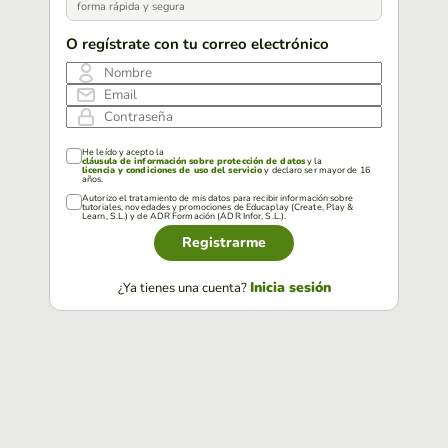
forma rápida y segura
O regístrate con tu correo electrónico
Nombre
Email
Contraseña
He leído y acepto la
cláusula de información sobre protección de datos
y la
licencia y condiciones de uso del servicio
y declaro ser mayor de 16
años.
Autorizo el tratamiento de mis datos para recibir información sobre
tutoriales, novedades y promociones de Educaplay (Create, Play &
Learn, S.L.) y de ADR Formación (ADR Infor, S.L.).
Registrarme
Inicia sesión
¿Ya tienes una cuenta?