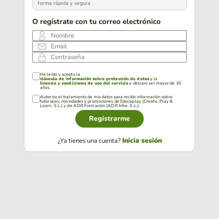
forma rápida y segura
O regístrate con tu correo electrónico
Nombre
Email
Contraseña
He leído y acepto la
cláusula de información sobre protección de datos
y la
licencia y condiciones de uso del servicio
y declaro ser mayor de 16
años.
Autorizo el tratamiento de mis datos para recibir información sobre
tutoriales, novedades y promociones de Educaplay (Create, Play &
Learn, S.L.) y de ADR Formación (ADR Infor, S.L.).
Registrarme
Inicia sesión
¿Ya tienes una cuenta?