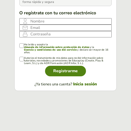
forma rápida y segura
O regístrate con tu correo electrónico
Nombre
Email
Contraseña
He leído y acepto la
cláusula de información sobre protección de datos
y la
licencia y condiciones de uso del servicio
y declaro ser mayor de 16
años.
Autorizo el tratamiento de mis datos para recibir información sobre
tutoriales, novedades y promociones de Educaplay (Create, Play &
Learn, S.L.) y de ADR Formación (ADR Infor, S.L.).
Registrarme
Inicia sesión
¿Ya tienes una cuenta?