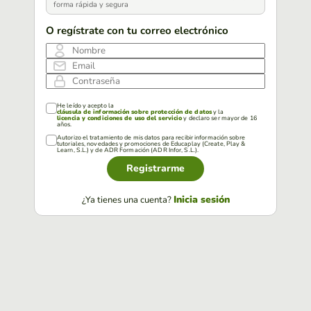
forma rápida y segura
O regístrate con tu correo electrónico
Nombre
Email
Contraseña
He leído y acepto la
cláusula de información sobre protección de datos
y la
licencia y condiciones de uso del servicio
y declaro ser mayor de 16
años.
Autorizo el tratamiento de mis datos para recibir información sobre
tutoriales, novedades y promociones de Educaplay (Create, Play &
Learn, S.L.) y de ADR Formación (ADR Infor, S.L.).
Registrarme
Inicia sesión
¿Ya tienes una cuenta?