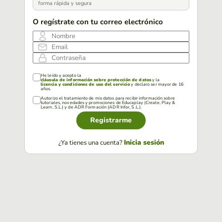
forma rápida y segura
O regístrate con tu correo electrónico
Nombre
Email
Contraseña
He leído y acepto la
cláusula de información sobre protección de datos
y la
licencia y condiciones de uso del servicio
y declaro ser mayor de 16
años.
Autorizo el tratamiento de mis datos para recibir información sobre
tutoriales, novedades y promociones de Educaplay (Create, Play &
Learn, S.L.) y de ADR Formación (ADR Infor, S.L.).
Registrarme
Inicia sesión
¿Ya tienes una cuenta?