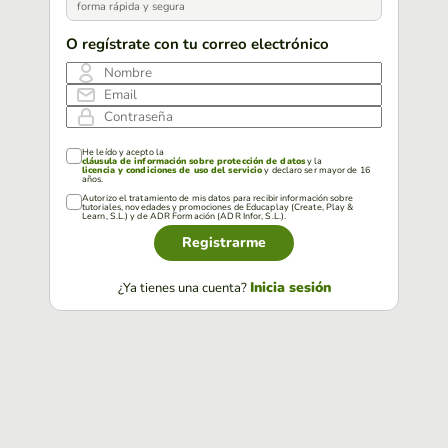
forma rápida y segura
O regístrate con tu correo electrónico
Nombre
Email
Contraseña
He leído y acepto la
cláusula de información sobre protección de datos
y la
licencia y condiciones de uso del servicio
y declaro ser mayor de 16
años.
Autorizo el tratamiento de mis datos para recibir información sobre
tutoriales, novedades y promociones de Educaplay (Create, Play &
Learn, S.L.) y de ADR Formación (ADR Infor, S.L.).
Registrarme
Inicia sesión
¿Ya tienes una cuenta?