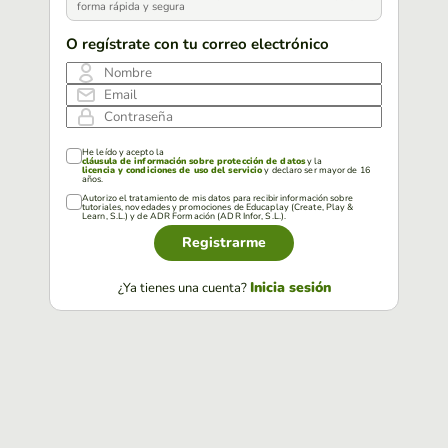
forma rápida y segura
O regístrate con tu correo electrónico
Nombre
Email
Contraseña
He leído y acepto la
cláusula de información sobre protección de datos
y la
licencia y condiciones de uso del servicio
y declaro ser mayor de 16
años.
Autorizo el tratamiento de mis datos para recibir información sobre
tutoriales, novedades y promociones de Educaplay (Create, Play &
Learn, S.L.) y de ADR Formación (ADR Infor, S.L.).
Registrarme
Inicia sesión
¿Ya tienes una cuenta?