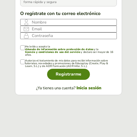
forma rápida y segura
O regístrate con tu correo electrónico
Nombre
Email
Contraseña
He leído y acepto la
cláusula de información sobre protección de datos
y la
licencia y condiciones de uso del servicio
y declaro ser mayor de 16
años.
Autorizo el tratamiento de mis datos para recibir información sobre
tutoriales, novedades y promociones de Educaplay (Create, Play &
Learn, S.L.) y de ADR Formación (ADR Infor, S.L.).
Registrarme
Inicia sesión
¿Ya tienes una cuenta?