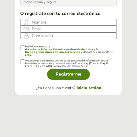
forma rápida y segura
O regístrate con tu correo electrónico
Nombre
Email
Contraseña
He leído y acepto la
cláusula de información sobre protección de datos
y la
licencia y condiciones de uso del servicio
y declaro ser mayor de 16
años.
Autorizo el tratamiento de mis datos para recibir información sobre
tutoriales, novedades y promociones de Educaplay (Create, Play &
Learn, S.L.) y de ADR Formación (ADR Infor, S.L.).
Registrarme
Inicia sesión
¿Ya tienes una cuenta?