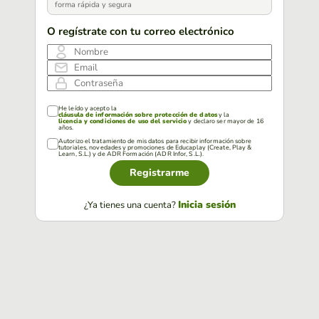
forma rápida y segura
O regístrate con tu correo electrónico
Nombre
Email
Contraseña
He leído y acepto la
cláusula de información sobre protección de datos
y la
licencia y condiciones de uso del servicio
y declaro ser mayor de 16
años.
Autorizo el tratamiento de mis datos para recibir información sobre
tutoriales, novedades y promociones de Educaplay (Create, Play &
Learn, S.L.) y de ADR Formación (ADR Infor, S.L.).
Registrarme
Inicia sesión
¿Ya tienes una cuenta?