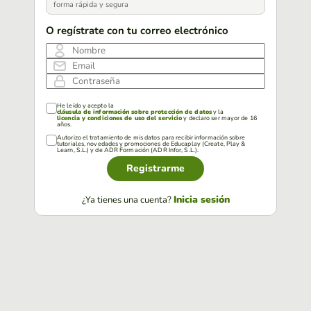
forma rápida y segura
O regístrate con tu correo electrónico
Nombre
Email
Contraseña
He leído y acepto la
cláusula de información sobre protección de datos
y la
licencia y condiciones de uso del servicio
y declaro ser mayor de 16
años.
Autorizo el tratamiento de mis datos para recibir información sobre
tutoriales, novedades y promociones de Educaplay (Create, Play &
Learn, S.L.) y de ADR Formación (ADR Infor, S.L.).
Registrarme
Inicia sesión
¿Ya tienes una cuenta?