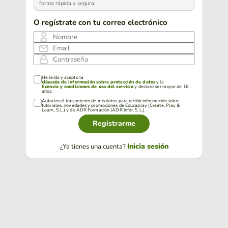
forma rápida y segura
O regístrate con tu correo electrónico
Nombre
Email
Contraseña
He leído y acepto la
cláusula de información sobre protección de datos
y la
licencia y condiciones de uso del servicio
y declaro ser mayor de 16
años.
Autorizo el tratamiento de mis datos para recibir información sobre
tutoriales, novedades y promociones de Educaplay (Create, Play &
Learn, S.L.) y de ADR Formación (ADR Infor, S.L.).
Registrarme
Inicia sesión
¿Ya tienes una cuenta?