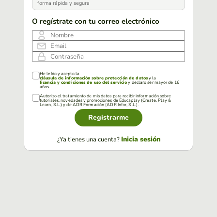
forma rápida y segura
O regístrate con tu correo electrónico
Nombre
Email
Contraseña
He leído y acepto la
cláusula de información sobre protección de datos
y la
licencia y condiciones de uso del servicio
y declaro ser mayor de 16
años.
Autorizo el tratamiento de mis datos para recibir información sobre
tutoriales, novedades y promociones de Educaplay (Create, Play &
Learn, S.L.) y de ADR Formación (ADR Infor, S.L.).
Registrarme
Inicia sesión
¿Ya tienes una cuenta?