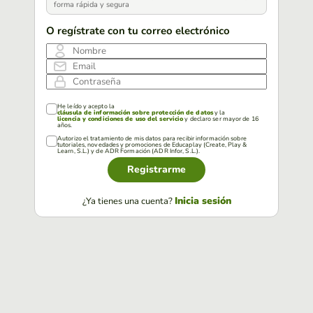
forma rápida y segura
O regístrate con tu correo electrónico
Nombre
Email
Contraseña
He leído y acepto la
cláusula de información sobre protección de datos
y la
licencia y condiciones de uso del servicio
y declaro ser mayor de 16
años.
Autorizo el tratamiento de mis datos para recibir información sobre
tutoriales, novedades y promociones de Educaplay (Create, Play &
Learn, S.L.) y de ADR Formación (ADR Infor, S.L.).
Registrarme
Inicia sesión
¿Ya tienes una cuenta?