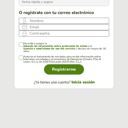
forma rápida y segura
O regístrate con tu correo electrónico
Nombre
Email
Contraseña
He leído y acepto la
cláusula de información sobre protección de datos
y la
licencia y condiciones de uso del servicio
y declaro ser mayor de 16
años.
Autorizo el tratamiento de mis datos para recibir información sobre
tutoriales, novedades y promociones de Educaplay (Create, Play &
Learn, S.L.) y de ADR Formación (ADR Infor, S.L.).
Registrarme
Inicia sesión
¿Ya tienes una cuenta?