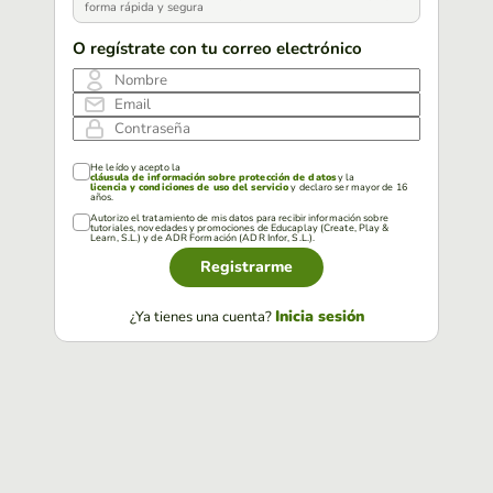
forma rápida y segura
O regístrate con tu correo electrónico
Nombre
Email
Contraseña
He leído y acepto la
cláusula de información sobre protección de datos
y la
licencia y condiciones de uso del servicio
y declaro ser mayor de 16
años.
Autorizo el tratamiento de mis datos para recibir información sobre
tutoriales, novedades y promociones de Educaplay (Create, Play &
Learn, S.L.) y de ADR Formación (ADR Infor, S.L.).
Registrarme
Inicia sesión
¿Ya tienes una cuenta?