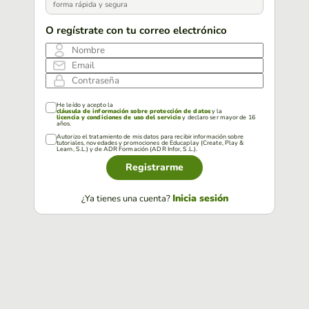
forma rápida y segura
O regístrate con tu correo electrónico
Nombre
Email
Contraseña
He leído y acepto la
cláusula de información sobre protección de datos
y la
licencia y condiciones de uso del servicio
y declaro ser mayor de 16
años.
Autorizo el tratamiento de mis datos para recibir información sobre
tutoriales, novedades y promociones de Educaplay (Create, Play &
Learn, S.L.) y de ADR Formación (ADR Infor, S.L.).
Registrarme
Inicia sesión
¿Ya tienes una cuenta?