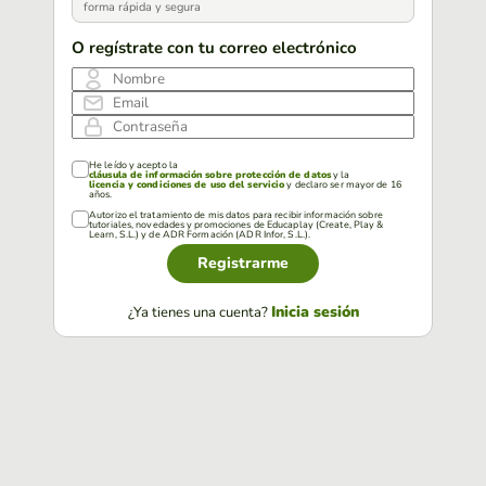
forma rápida y segura
O regístrate con tu correo electrónico
Nombre
Email
Contraseña
He leído y acepto la
cláusula de información sobre protección de datos
y la
licencia y condiciones de uso del servicio
y declaro ser mayor de 16
años.
Autorizo el tratamiento de mis datos para recibir información sobre
tutoriales, novedades y promociones de Educaplay (Create, Play &
Learn, S.L.) y de ADR Formación (ADR Infor, S.L.).
Registrarme
Inicia sesión
¿Ya tienes una cuenta?