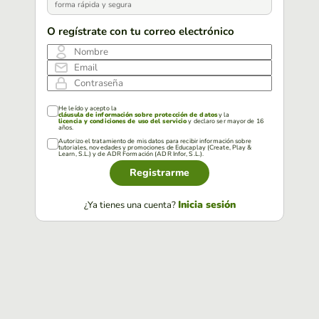
forma rápida y segura
O regístrate con tu correo electrónico
Nombre
Email
Contraseña
He leído y acepto la
cláusula de información sobre protección de datos
y la
licencia y condiciones de uso del servicio
y declaro ser mayor de 16
años.
Autorizo el tratamiento de mis datos para recibir información sobre
tutoriales, novedades y promociones de Educaplay (Create, Play &
Learn, S.L.) y de ADR Formación (ADR Infor, S.L.).
Registrarme
Inicia sesión
¿Ya tienes una cuenta?