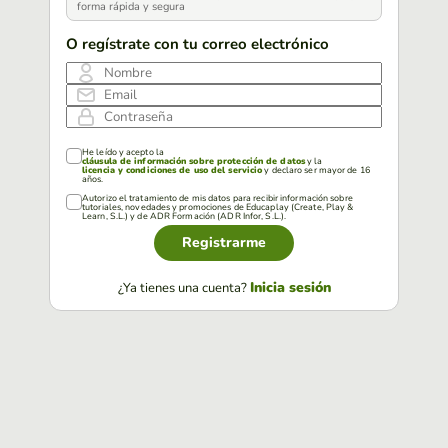
forma rápida y segura
O regístrate con tu correo electrónico
Nombre
Email
Contraseña
He leído y acepto la
cláusula de información sobre protección de datos
y la
licencia y condiciones de uso del servicio
y declaro ser mayor de 16
años.
Autorizo el tratamiento de mis datos para recibir información sobre
tutoriales, novedades y promociones de Educaplay (Create, Play &
Learn, S.L.) y de ADR Formación (ADR Infor, S.L.).
Registrarme
Inicia sesión
¿Ya tienes una cuenta?