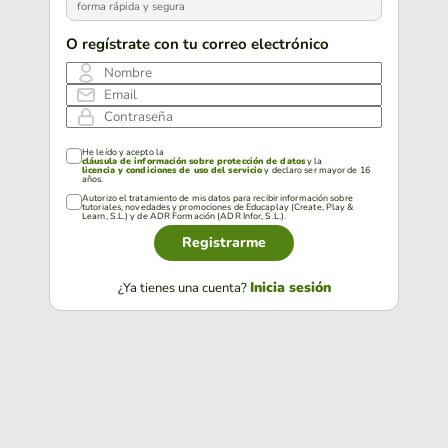
forma rápida y segura
O regístrate con tu correo electrónico
Nombre
Email
Contraseña
He leído y acepto la
cláusula de información sobre protección de datos
y la
licencia y condiciones de uso del servicio
y declaro ser mayor de 16
años.
Autorizo el tratamiento de mis datos para recibir información sobre
tutoriales, novedades y promociones de Educaplay (Create, Play &
Learn, S.L.) y de ADR Formación (ADR Infor, S.L.).
Registrarme
Inicia sesión
¿Ya tienes una cuenta?