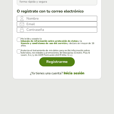
forma rápida y segura
O regístrate con tu correo electrónico
Nombre
Email
Contraseña
He leído y acepto la
cláusula de información sobre protección de datos
y la
licencia y condiciones de uso del servicio
y declaro ser mayor de 16
años.
Autorizo el tratamiento de mis datos para recibir información sobre
tutoriales, novedades y promociones de Educaplay (Create, Play &
Learn, S.L.) y de ADR Formación (ADR Infor, S.L.).
Registrarme
Inicia sesión
¿Ya tienes una cuenta?