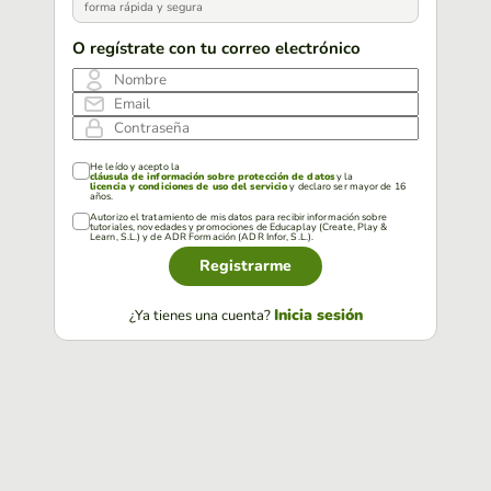
forma rápida y segura
O regístrate con tu correo electrónico
Nombre
Email
Contraseña
He leído y acepto la
cláusula de información sobre protección de datos
y la
licencia y condiciones de uso del servicio
y declaro ser mayor de 16
años.
Autorizo el tratamiento de mis datos para recibir información sobre
tutoriales, novedades y promociones de Educaplay (Create, Play &
Learn, S.L.) y de ADR Formación (ADR Infor, S.L.).
Registrarme
Inicia sesión
¿Ya tienes una cuenta?