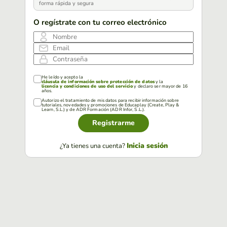
forma rápida y segura
O regístrate con tu correo electrónico
Nombre
Email
Contraseña
He leído y acepto la
cláusula de información sobre protección de datos
y la
licencia y condiciones de uso del servicio
y declaro ser mayor de 16
años.
Autorizo el tratamiento de mis datos para recibir información sobre
tutoriales, novedades y promociones de Educaplay (Create, Play &
Learn, S.L.) y de ADR Formación (ADR Infor, S.L.).
Registrarme
Inicia sesión
¿Ya tienes una cuenta?