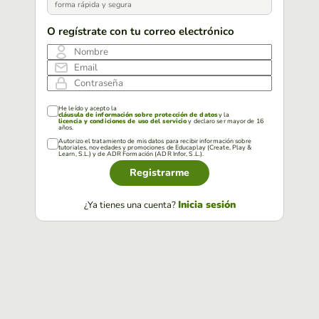
forma rápida y segura
O regístrate con tu correo electrónico
Nombre
Email
Contraseña
He leído y acepto la
cláusula de información sobre protección de datos
y la
licencia y condiciones de uso del servicio
y declaro ser mayor de 16
años.
Autorizo el tratamiento de mis datos para recibir información sobre
tutoriales, novedades y promociones de Educaplay (Create, Play &
Learn, S.L.) y de ADR Formación (ADR Infor, S.L.).
Registrarme
Inicia sesión
¿Ya tienes una cuenta?