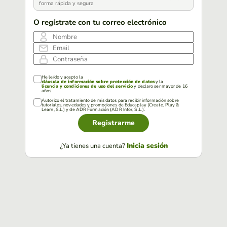
forma rápida y segura
O regístrate con tu correo electrónico
Nombre
Email
Contraseña
He leído y acepto la
cláusula de información sobre protección de datos
y la
licencia y condiciones de uso del servicio
y declaro ser mayor de 16
años.
Autorizo el tratamiento de mis datos para recibir información sobre
tutoriales, novedades y promociones de Educaplay (Create, Play &
Learn, S.L.) y de ADR Formación (ADR Infor, S.L.).
Registrarme
Inicia sesión
¿Ya tienes una cuenta?