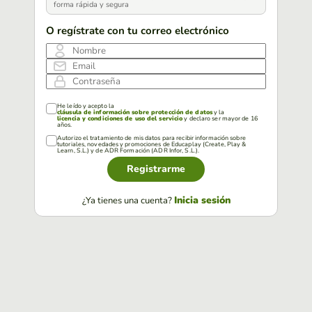
forma rápida y segura
O regístrate con tu correo electrónico
Nombre
Email
Contraseña
He leído y acepto la
cláusula de información sobre protección de datos
y la
licencia y condiciones de uso del servicio
y declaro ser mayor de 16
años.
Autorizo el tratamiento de mis datos para recibir información sobre
tutoriales, novedades y promociones de Educaplay (Create, Play &
Learn, S.L.) y de ADR Formación (ADR Infor, S.L.).
Registrarme
Inicia sesión
¿Ya tienes una cuenta?