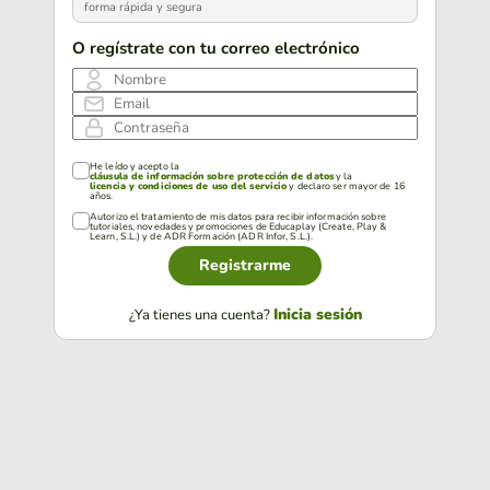
forma rápida y segura
O regístrate con tu correo electrónico
Nombre
Email
Contraseña
He leído y acepto la
cláusula de información sobre protección de datos
y la
licencia y condiciones de uso del servicio
y declaro ser mayor de 16
años.
Autorizo el tratamiento de mis datos para recibir información sobre
tutoriales, novedades y promociones de Educaplay (Create, Play &
Learn, S.L.) y de ADR Formación (ADR Infor, S.L.).
Registrarme
Inicia sesión
¿Ya tienes una cuenta?