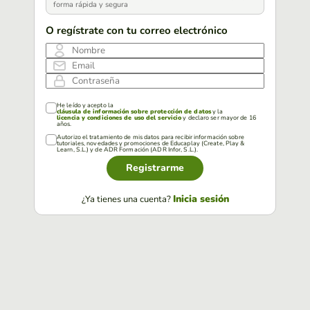
forma rápida y segura
O regístrate con tu correo electrónico
Nombre
Email
Contraseña
He leído y acepto la
cláusula de información sobre protección de datos
y la
licencia y condiciones de uso del servicio
y declaro ser mayor de 16
años.
Autorizo el tratamiento de mis datos para recibir información sobre
tutoriales, novedades y promociones de Educaplay (Create, Play &
Learn, S.L.) y de ADR Formación (ADR Infor, S.L.).
Registrarme
Inicia sesión
¿Ya tienes una cuenta?