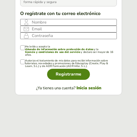
forma rápida y segura
O regístrate con tu correo electrónico
Nombre
Email
Contraseña
He leído y acepto la
cláusula de información sobre protección de datos
y la
licencia y condiciones de uso del servicio
y declaro ser mayor de 16
años.
Autorizo el tratamiento de mis datos para recibir información sobre
tutoriales, novedades y promociones de Educaplay (Create, Play &
Learn, S.L.) y de ADR Formación (ADR Infor, S.L.).
Registrarme
Inicia sesión
¿Ya tienes una cuenta?