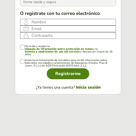
forma rápida y segura
O regístrate con tu correo electrónico
Nombre
Email
Contraseña
He leído y acepto la
cláusula de información sobre protección de datos
y la
licencia y condiciones de uso del servicio
y declaro ser mayor de 16
años.
Autorizo el tratamiento de mis datos para recibir información sobre
tutoriales, novedades y promociones de Educaplay (Create, Play &
Learn, S.L.) y de ADR Formación (ADR Infor, S.L.).
Registrarme
Inicia sesión
¿Ya tienes una cuenta?