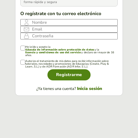
forma rápida y segura
O regístrate con tu correo electrónico
Nombre
Email
Contraseña
He leído y acepto la
cláusula de información sobre protección de datos
y la
licencia y condiciones de uso del servicio
y declaro ser mayor de 16
años.
Autorizo el tratamiento de mis datos para recibir información sobre
tutoriales, novedades y promociones de Educaplay (Create, Play &
Learn, S.L.) y de ADR Formación (ADR Infor, S.L.).
Registrarme
Inicia sesión
¿Ya tienes una cuenta?