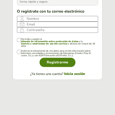
forma rápida y segura
O regístrate con tu correo electrónico
Nombre
Email
Contraseña
He leído y acepto la
cláusula de información sobre protección de datos
y la
licencia y condiciones de uso del servicio
y declaro ser mayor de 16
años.
Autorizo el tratamiento de mis datos para recibir información sobre
tutoriales, novedades y promociones de Educaplay (Create, Play &
Learn, S.L.) y de ADR Formación (ADR Infor, S.L.).
Registrarme
Inicia sesión
¿Ya tienes una cuenta?