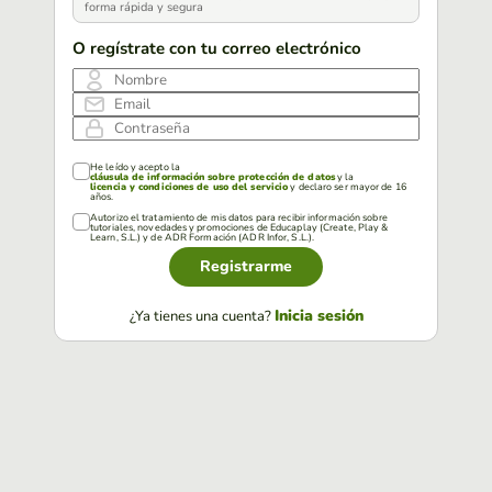
forma rápida y segura
O regístrate con tu correo electrónico
Nombre
Email
Contraseña
He leído y acepto la
cláusula de información sobre protección de datos
y la
licencia y condiciones de uso del servicio
y declaro ser mayor de 16
años.
Autorizo el tratamiento de mis datos para recibir información sobre
tutoriales, novedades y promociones de Educaplay (Create, Play &
Learn, S.L.) y de ADR Formación (ADR Infor, S.L.).
Registrarme
Inicia sesión
¿Ya tienes una cuenta?