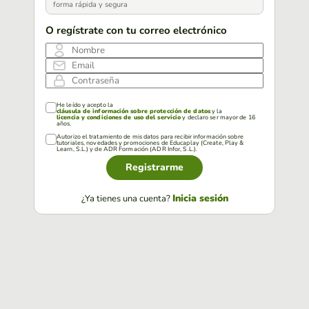
forma rápida y segura
O regístrate con tu correo electrónico
Nombre
Email
Contraseña
He leído y acepto la
cláusula de información sobre protección de datos
y la
licencia y condiciones de uso del servicio
y declaro ser mayor de 16
años.
Autorizo el tratamiento de mis datos para recibir información sobre
tutoriales, novedades y promociones de Educaplay (Create, Play &
Learn, S.L.) y de ADR Formación (ADR Infor, S.L.).
Registrarme
Inicia sesión
¿Ya tienes una cuenta?